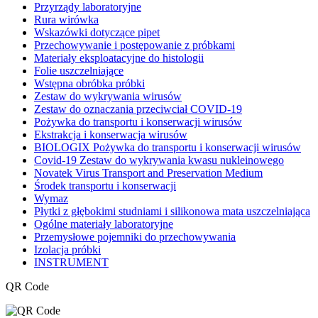
Przyrządy laboratoryjne
Rura wirówka
Wskazówki dotyczące pipet
Przechowywanie i postępowanie z próbkami
Materiały eksploatacyjne do histologii
Folie uszczelniające
Wstępna obróbka próbki
Zestaw do wykrywania wirusów
Zestaw do oznaczania przeciwciał COVID-19
Pożywka do transportu i konserwacji wirusów
Ekstrakcja i konserwacja wirusów
BIOLOGIX Pożywka do transportu i konserwacji wirusów
Covid-19 Zestaw do wykrywania kwasu nukleinowego
Novatek Virus Transport and Preservation Medium
Środek transportu i konserwacji
Wymaz
Płytki z głębokimi studniami i silikonowa mata uszczelniająca
Ogólne materiały laboratoryjne
Przemysłowe pojemniki do przechowywania
Izolacja próbki
INSTRUMENT
QR Code