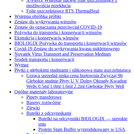
X-Pierce Wstępnie nacięte folie uszczelniające z
możliwością przekłucia
Folie uszczelniające RTS ThermalSeal
Wstępna obróbka próbki
Zestaw do wykrywania wirusów
Zestaw do oznaczania przeciwciał COVID-19
Pożywka do transportu i konserwacji wirusów
Ekstrakcja i konserwacja wirusów
BIOLOGIX Pożywka do transportu i konserwacji wirusów
Covid-19 Zestaw do wykrywania kwasu nukleinowego
Novatek Virus Transport and Preservation Medium
Środek transportu i konserwacji
Wymaz
Płytki z głębokimi studniami i silikonowa mata uszczelniająca
Gorąca sprzedaż niska cena hurtownia Zwyczaj 96
Głębokie studnie Płyty U V Dolny Okrągły Kwadrat
Wells 0.5ml 1.0ml 1.6ml 2.2ml Głębokie Płyty Well
Ogólne materiały laboratoryjne
Pipety transferowe
Baseny roztwórne
Zlewki
Butelki z odczynnikami
Butelki na odczynniki BIOLOGIX — szerokie
usta
Protein Stain Buffer wyprodukowany w USA