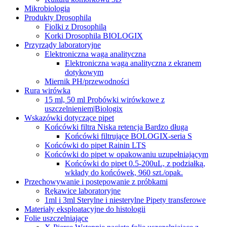
Mikrobiologia
Produkty Drosophila
Fiolki z Drosophilą
Korki Drosophila BIOLOGIX
Przyrządy laboratoryjne
Elektroniczna waga analityczna
Elektroniczna waga analityczna z ekranem
dotykowym
Miernik PH/przewodności
Rura wirówka
15 ml, 50 ml Probówki wirówkowe z
uszczelnieniem|Biologix
Wskazówki dotyczące pipet
Końcówki filtra Niska retencja Bardzo długa
Końcówki filtrujące BOLOGIX-seria S
Końcówki do pipet Rainin LTS
Końcówki do pipet w opakowaniu uzupełniającym
Końcówki do pipet 0.5-200uL, z podziałką,
wkłady do końcówek, 960 szt./opak.
Przechowywanie i postępowanie z próbkami
Rękawice laboratoryjne
1ml i 3ml Sterylne i niesterylne Pipety transferowe
Materiały eksploatacyjne do histologii
Folie uszczelniające