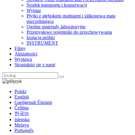
Środek transportu i konserwacji
Wymaz
Płytki z głębokimi studniami i silikonowa mata
uszczelniająca
Ogólne materiały laboratoryjne
Przemysłowe pojemniki do przechowywania
Izolacja próbki
INSTRUMENT
Filmy
Aktualności
Wystawa
Skontaktuj się z nami
Język
Polski
English
Gaeilgenah Éireann
Čeština
한국어
íslenska
Melayu
Português