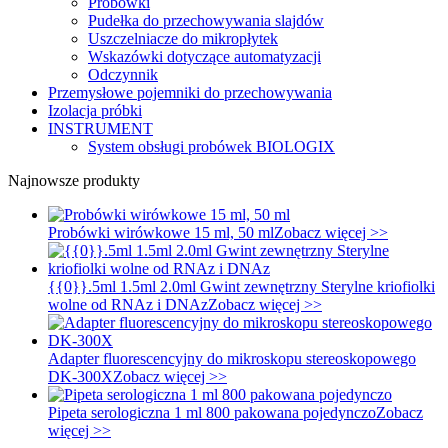
Probówki
Pudełka do przechowywania slajdów
Uszczelniacze do mikropłytek
Wskazówki dotyczące automatyzacji
Odczynnik
Przemysłowe pojemniki do przechowywania
Izolacja próbki
INSTRUMENT
System obsługi probówek BIOLOGIX
Najnowsze produkty
Probówki wirówkowe 15 ml, 50 ml
Zobacz więcej >>
{{0}}.5ml 1.5ml 2.0ml Gwint zewnętrzny Sterylne kriofiolki
wolne od RNAz i DNAz
Zobacz więcej >>
Adapter fluorescencyjny do mikroskopu stereoskopowego
DK-300X
Zobacz więcej >>
Pipeta serologiczna 1 ml 800 pakowana pojedynczo
Zobacz
więcej >>