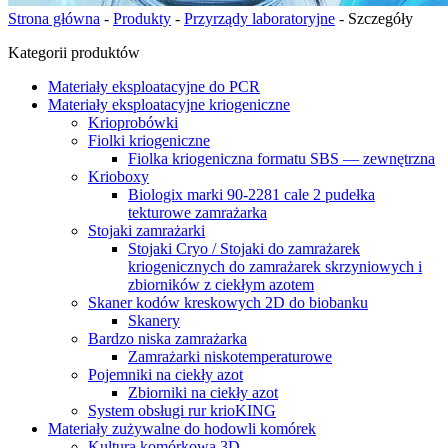
Strona główna
-
Produkty
-
Przyrządy laboratoryjne
-
Szczegóły
Kategorii produktów
Materiały eksploatacyjne do PCR
Materiały eksploatacyjne kriogeniczne
Krioprobówki
Fiolki kriogeniczne
Fiolka kriogeniczna formatu SBS — zewnętrzna
Krioboxy
Biologix marki 90-2281 cale 2 pudełka
tekturowe zamrażarka
Stojaki zamrażarki
Stojaki Cryo / Stojaki do zamrażarek
kriogenicznych do zamrażarek skrzyniowych i
zbiorników z ciekłym azotem
Skaner kodów kreskowych 2D do biobanku
Skanery
Bardzo niska zamrażarka
Zamrażarki niskotemperaturowe
Pojemniki na ciekły azot
Zbiorniki na ciekły azot
System obsługi rur krioKING
Materiały zużywalne do hodowli komórek
Kultura komórkowa 3D