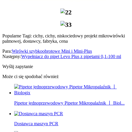
Popularne Tagi: cichy, cichy, niskociedowy projekt mikrowirówki
palmowej, dostawcy, fabryka, cena
Para:
Wirówki szybkoobrotowe Mini i Mini-Plus
Następny:
Wypełniacz do pipet Levo Plus z pipetami 0,1-100 ml
Wyślij zapytanie
Może ci się spodobać również
Pipetor jednoprzewodowy Pipetor Mikropalaźnik 丨 Biol...
Dostawca maszyn PCR