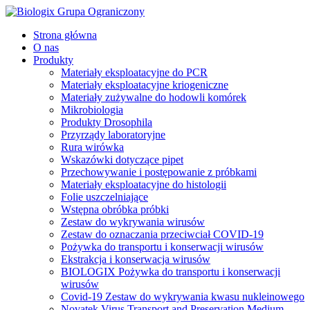
Strona główna
O nas
Produkty
Materiały eksploatacyjne do PCR
Materiały eksploatacyjne kriogeniczne
Materiały zużywalne do hodowli komórek
Mikrobiologia
Produkty Drosophila
Przyrządy laboratoryjne
Rura wirówka
Wskazówki dotyczące pipet
Przechowywanie i postępowanie z próbkami
Materiały eksploatacyjne do histologii
Folie uszczelniające
Wstępna obróbka próbki
Zestaw do wykrywania wirusów
Zestaw do oznaczania przeciwciał COVID-19
Pożywka do transportu i konserwacji wirusów
Ekstrakcja i konserwacja wirusów
BIOLOGIX Pożywka do transportu i konserwacji
wirusów
Covid-19 Zestaw do wykrywania kwasu nukleinowego
Novatek Virus Transport and Preservation Medium